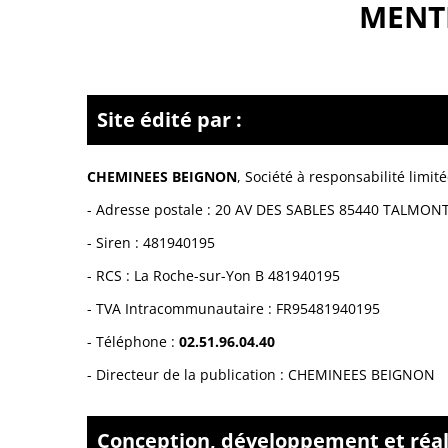
MENT
Site édité par :
CHEMINEES BEIGNON
,
Société à responsabilité limit
- Adresse postale :
20 AV DES SABLES 85440 TALMONT
- Siren :
481940195
- RCS :
La Roche-sur-Yon B 481940195
- TVA Intracommunautaire :
FR95481940195
- Téléphone :
02.51.96.04.40
- Directeur de la publication : CHEMINEES BEIGNON
Conception, développement et réali