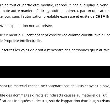
 en tout ou partie être modifié, reproduit, copié, dupliqué, vend
de toute autre manière, à titre gratuit ou onéreux, par un utilisateu
ce jour, sans l'autorisation préalable expresse et écrite de
CHEMIN
 et/ou exploitation non autorisée.
que élément qu'il contient sera considérée comme constitutive d'u
e Propriété Intellectuelle.
sir toutes les voies de droit à l'encontre des personnes qui n'aurai
ilisant un matériel récent, ne contenant pas de virus et avec un na
e des dommages directs et indirects causés au matériel de l'utilisat
fications indiquées ci-dessus, soit de l'apparition d'un bug ou d'un