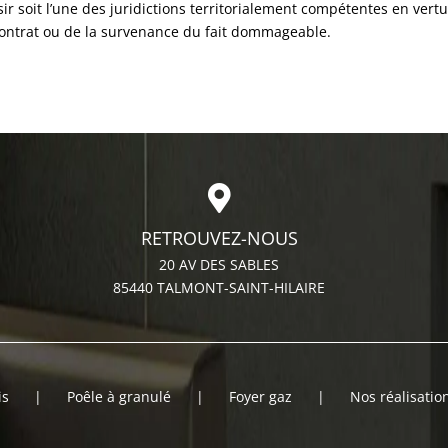
 soit l’une des juridictions territorialement compétentes en vertu 
contrat ou de la survenance du fait dommageable.
RETROUVEZ-NOUS
20 AV DES SABLES
85440 TALMONT-SAINT-HILAIRE
is
Poêle à granulé
Foyer gaz
Nos réalisatio