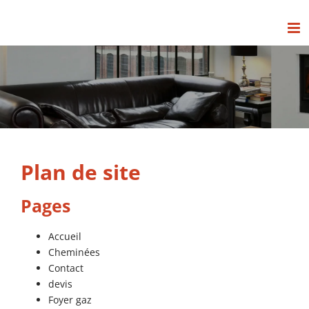
Passer
au
contenu
Plan de site
Pages
Accueil
Cheminées
Contact
devis
Foyer gaz