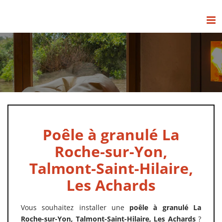
Passer
au
contenu
Poêle à granulé La
Roche-sur-Yon,
Talmont-Saint-Hilaire,
Les Achards
Vous souhaitez installer une
poêle à granulé La
Roche-sur-Yon, Talmont-Saint-Hilaire, Les Achards
?