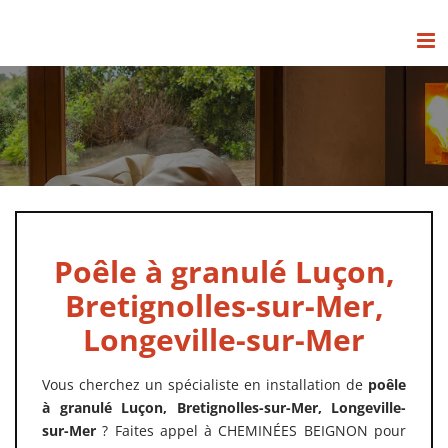
Passer
au
contenu
Poêle à granulé Luçon,
Bretignolles-sur-Mer,
Longeville-sur-Mer
Vous cherchez un spécialiste en installation de
poêle
à granulé Luçon, Bretignolles-sur-Mer, Longeville-
sur-Mer
? Faites appel à CHEMINÉES BEIGNON pour