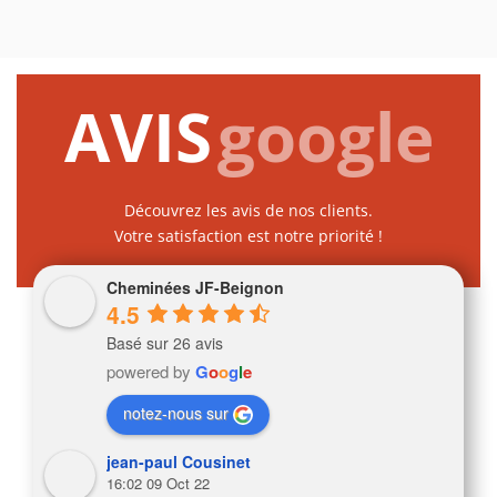
AVIS
google
Découvrez les avis de nos clients.
Votre satisfaction est notre priorité !
Cheminées JF-Beignon
4.5
Basé sur 26 avis
powered by
G
o
o
g
l
e
notez-nous sur
jean-paul Cousinet
16:02 09 Oct 22