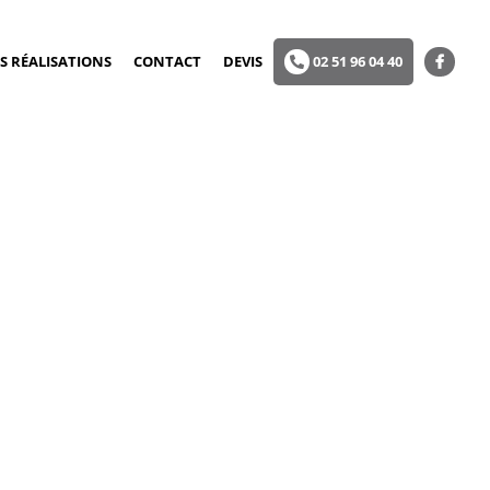
S RÉALISATIONS
CONTACT
DEVIS
02 51 96 04 40