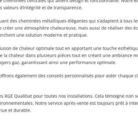
e cheminées centrales qui allient design et fonctionnalité. Notre é
es valeurs d’intégrité et de transparence.
t des cheminées métalliques élégantes qui s’adaptent à tous les s
 créer une atmosphère chaleureuse, mais aussi de réaliser des éc
erchent une solution moderne et pratique.
fusion de chaleur optimale tout en apportant une touche esthétiq
de la chaleur dans plusieurs pièces tout en créant une ambiance mod
oyers gaz, garantissant ainsi une performance optimale.
s offrons également des conseils personnalisés pour aider chaque cl
RGE Qualibat pour toutes nos installations. Cela témoigne non s
ironnementales. Notre service après-vente est toujours prêt à int
inue et durable.