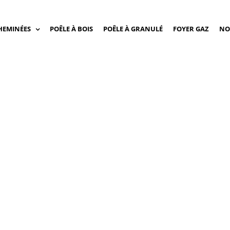
HEMINÉES
POÊLE À BOIS
POÊLE À GRANULÉ
FOYER GAZ
NO