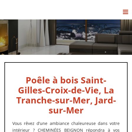
Passer
au
contenu
Poêle à bois Saint-
Gilles-Croix-de-Vie, La
Tranche-sur-Mer, Jard-
sur-Mer
Vous rêvez d’une ambiance chaleureuse dans votre
intérieur ? CHEMINÉES BEIGNON répondra à vos