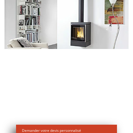
Notre engagement est de vous offrir un
intérieur réchauffé et un confort optimal.
N’hésitez plus et confiez-nous l’installation de
votre
poêle à bois !
À votre écoute au
02 51 96 04 40
!
Demander votre devis personnalisé