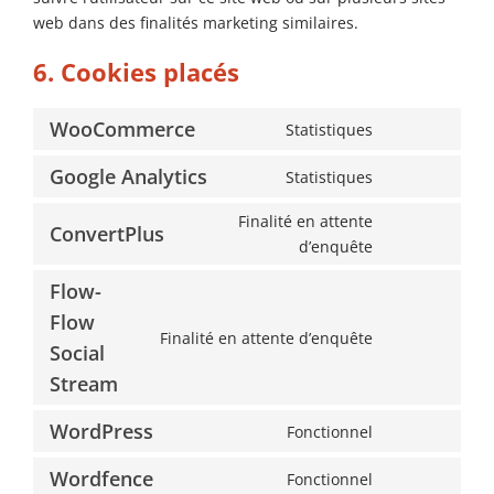
web dans des finalités marketing similaires.
6. Cookies placés
WooCommerce
Statistiques
Consent
to
Google Analytics
Statistiques
Consent
service
to
woocommerc
Finalité en attente
ConvertPlus
service
Consent
d’enquête
google-
to
Flow-
analytics
service
Flow
convertplus
Finalité en attente d’enquête
Consent
Social
to
Stream
service
flow-
WordPress
Fonctionnel
Consent
flow-
to
Wordfence
social-
Fonctionnel
Consent
service