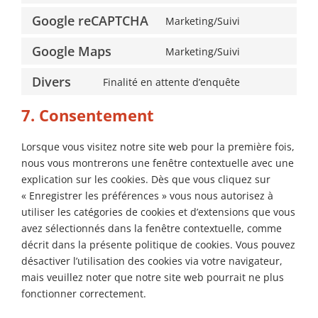
stream
to
wordpress
Google reCAPTCHA
Marketing/Suivi
Consent
service
to
wordfence
Google Maps
Marketing/Suivi
Consent
service
to
google-
Divers
Finalité en attente d’enquête
Consent
service
recaptcha
to
google-
7. Consentement
service
maps
divers
Lorsque vous visitez notre site web pour la première fois,
nous vous montrerons une fenêtre contextuelle avec une
explication sur les cookies. Dès que vous cliquez sur
« Enregistrer les préférences » vous nous autorisez à
utiliser les catégories de cookies et d’extensions que vous
avez sélectionnés dans la fenêtre contextuelle, comme
décrit dans la présente politique de cookies. Vous pouvez
désactiver l’utilisation des cookies via votre navigateur,
mais veuillez noter que notre site web pourrait ne plus
fonctionner correctement.